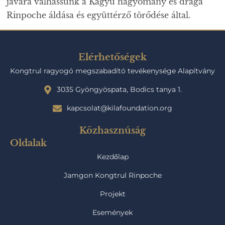
javára válhassunk a Kagyü hagyomány és drága
Rinpoche áldása és együttérző törődése által.
Elérhetőségek
Kongtrul ragyogó megszabadító tevékenysége Alapítvány
3035 Gyöngyöspata, Bodics tanya 1.
kapcsolat@kilafoundation.org
Közhasznúság
Oldalak
Kezdőlap
Jamgon Kongtrul Rinpoche
Projekt
Események