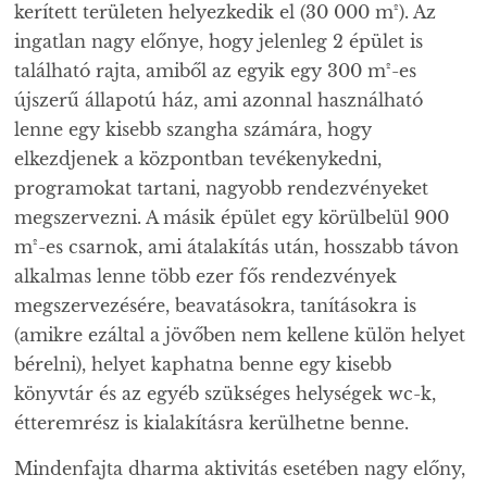
kerített területen helyezkedik el (30 000 m²). Az
ingatlan nagy előnye, hogy jelenleg 2 épület is
található rajta, amiből az egyik egy 300 m²-es
újszerű állapotú ház, ami azonnal használható
lenne egy kisebb szangha számára, hogy
elkezdjenek a központban tevékenykedni,
programokat tartani, nagyobb rendezvényeket
megszervezni. A másik épület egy körülbelül 900
m²-es csarnok, ami átalakítás után, hosszabb távon
alkalmas lenne több ezer fős rendezvények
megszervezésére, beavatásokra, tanításokra is
(amikre ezáltal a jövőben nem kellene külön helyet
bérelni), helyet kaphatna benne egy kisebb
könyvtár és az egyéb szükséges helységek wc-k,
étteremrész is kialakításra kerülhetne benne.
Mindenfajta dharma aktivitás esetében nagy előny,