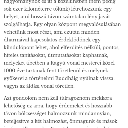
hagyományhoz és itt a közelünkben (nem pedig
sok ezer kilométerre tőlünk) létrehozzunk egy
helyet, ami hosszú távon számtalan lény javát
szolgálhatja. Egy olyan központ megvalósulásában
vehetünk most részt, ami ezután minden
dharmával kapcsolatos érdeklődőnek egy
kiindulópont lehet, ahol elferdítés nélküli, pontos,
hiteles tanításokat, útmutatásokat kaphatnak,
melyeket tibetben a Kagyü vonal mesterei közel
1000 éve tartanak fent töretlenül és melynek
gyökerei a történelmi Buddháig nyúlnak vissza,
vagyis az áldási vonal töretlen.
Azt gondolom nem kell túlragoznom mekkora
lehetőség ez arra, hogy érdemeket és hosszabb
távon bölcsességet halmozzunk mindannyian,
beteljesítve a két halmozást, önmagunk és mások